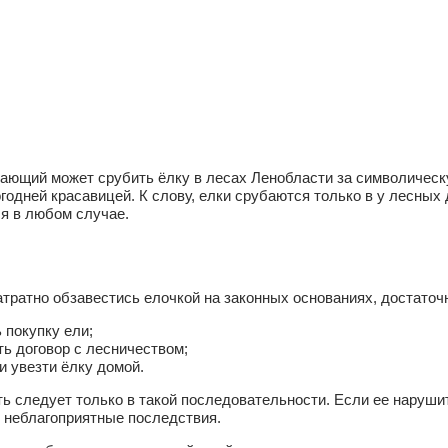
ющий может срубить ёлку в лесах Ленобласти за символическу
годней красавицей. К слову, елки срубаются только в у лесных 
я в любом случае.
тратно обзавестись елочкой на законных основаниях, достаточ
ь покупку ели;
ть договор с лесничеством;
 и увезти ёлку домой.
ь следует только в такой последовательности. Если ее нарушить
 неблагоприятные последствия.