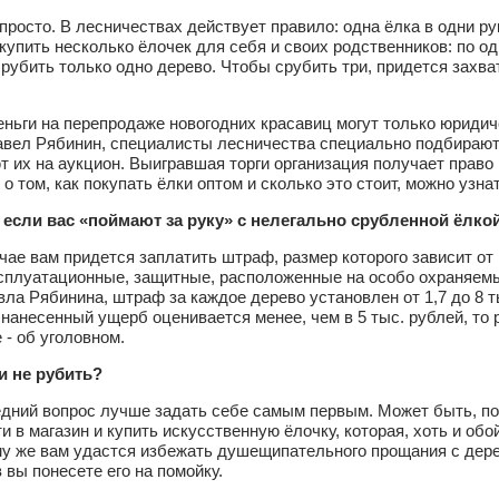
 просто. В лесничествах действует правило: одна ёлка в одни ру
купить несколько ёлочек для себя и своих родственников: по о
рубить только одно дерево. Чтобы срубить три, придется захва
ньги на перепродаже новогодних красавиц могут только юридич
авел Рябинин, специалисты лесничества специально подбирают
 их на аукцион. Выигравшая торги организация получает право 
о том, как покупать ёлки оптом и сколько это стоит, можно узна
, если вас «поймают за руку» с нелегально срубленной ёлко
чае вам придется заплатить штраф, размер которого зависит от 
сплуатационные, защитные, расположенные на особо охраняемы
ла Рябинина, штраф за каждое дерево установлен от 1,7 до 8 ты
 нанесенный ущерб оценивается менее, чем в 5 тыс. рублей, то
 - об уголовном.
и не рубить?
дний вопрос лучше задать себе самым первым. Может быть, по
и в магазин и купить искусственную ёлочку, которая, хоть и об
му же вам удастся избежать душещипательного прощания с дерев
 вы понесете его на помойку.