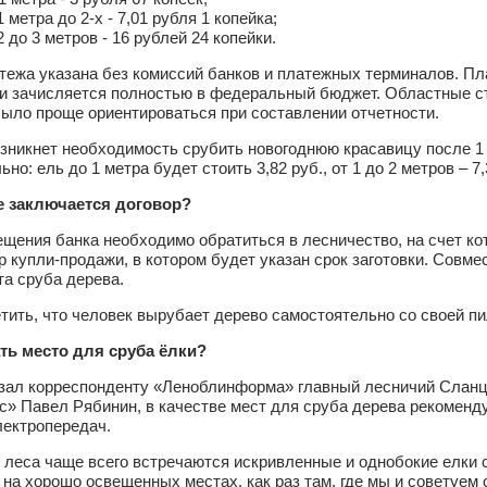
 метра до 2-х - 7,01 рубля 1 копейка;
2 до 3 метров - 16 рублей 24 копейки.
ежа указана без комиссий банков и платежных терминалов. Пл
и зачисляется полностью в федеральный бюджет. Областные стр
ыло проще ориентироваться при составлении отчетности.
зникнет необходимость срубить новогоднюю красавицу после 1 я
но: ель до 1 метра будет стоить 3,82 руб., от 1 до 2 метров – 7,3
де заключается договор?
щения банка необходимо обратиться в лесничество, на счет ко
р купли-продажи, в котором будет указан срок заготовки. Совм
та сруба дерева.
тить, что человек вырубает дерево самостоятельно со своей пи
ть место для сруба ёлки?
азал корреспонденту «Леноблинформа» главный лесничий Слан
» Павел Рябинин, в качестве мест для сруба дерева рекоменду
лектропередач.
 леса чаще всего встречаются искривленные и однобокие елки
на хорошо освещенных местах, как раз там, где мы и советуем