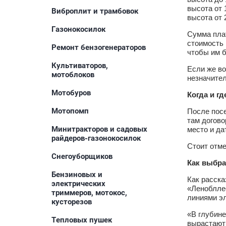
высота от 1
Виброплит и трамбовок
высота от 
Газонокосилок
Сумма плат
стоимость 
Ремонт бензогенераторов
чтобы им б
Культиваторов,
Если же во
мотоблоков
незначитель
Мотобуров
Когда и г
Мотопомп
После посе
там догово
Минитракторов и садовых
место и да
райдеров-газонокосилок
Стоит отме
Снегоуборщиков
Как выбра
Бензиновых и
Как расск
электрических
«Ленобллес
триммеров, мотокос,
линиями э
кусторезов
«В глубине
Тепловых пушек
вырастают 