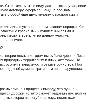
ки. Стоит иметь это в виду даже в том случае, если
дному договору, оформленному на вас, вам
тить с собой еще двух человек с паспортами и
еские лица в установленном законом порядке. Как
 участки с красивыми и пушистыми елями и
реализовать все ёлки на данном участке.
ть в лесничестве.
й?
категории леса, в котором вы рубили дерево. Леса
х природных территориях и иных категорий. По
с. рублей в зависимости от категории леса. При
 речь идет об административном правонарушении, а
размыслив, вы придете к выводу, что лучше и
ойдется дороже, но зато сможет радовать вас долгие
цем, которое вы погубили, когда после всех