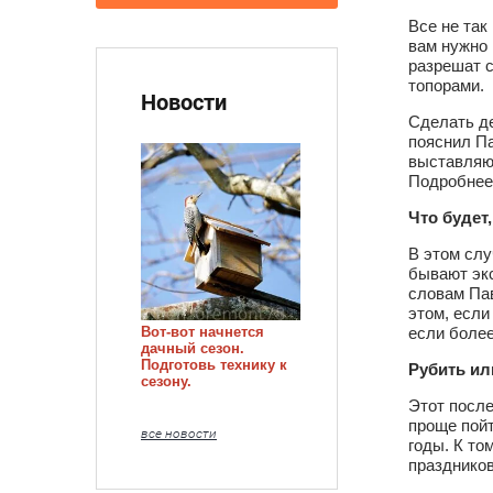
Все не так
вам нужно 
разрешат с
топорами.
Новости
Сделать де
пояснил П
выставляют
Подробнее 
Что будет
В этом слу
бывают эк
словам Пав
этом, если
Вот-вот начнется
если более
дачный сезон.
Подготовь технику к
Рубить ил
сезону.
Этот после
проще пойт
все новости
годы. К то
праздников