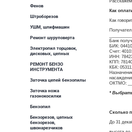
Расскажем 
Фенов
Как оплат
Штроборезов
Как говори
УШМ, шлифмашин
Получатель
_________
Ремонт шуруповерта
Банк получ
БИК: 04
Электропил торцовок,
Счет: 401
дисковых, цепных
ИНН: 784
КПП: 7814
РЕМОНТ БЕНЗО
КБК: 0531
ИНСТРУМЕНТА
Назначение
насаждений
Заточка цепей бензопилы
ОКТМО: __
Заточка ножа
* Выбрат
газонокосилки
Бензопил
Сколько п
Бензорезов, цепных
До 31 дека
бензорезов,
швонарезчиков
высота до 