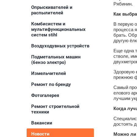
Рябинин.
Опрыскивателей и
распылителей
Как выбра
Комбисистем и
В первую о
мультифункциональных
процесса 
систем stihl
брать. Обр
другую ёлк
Воздуходувных устройств
Еще одна т
стволе, им
Подметальных машин
двухметров
(бензо электро)
Здоровую е
Измельчителей
прежнюю фо
Ремонт по бренду
Самый прос
елового ар
Фотогалерея
лучшим ук
Ремонт строительной
Когда луч
техники
Специалист
Вакансии
достоять д
Новости
Можно ли 