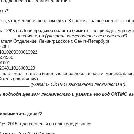
подробнее о каждом из действий.
ить?
тся, утром деньги, вечером ёлка. Заплатить за нее можно в люб
 - УФК по Ленинградской области (комитет по природным ресур
________лесничество
(указать наименование лесничества*)
ателя Отделение Ленинградское г. Санкт-Петербург
4106001
01810200000010022
2354966
01001
1204011016000120
 платежа: Плата за использование лесов в части минимальног
 (ель новогодняя).
____________
(указать ОКТМО выбранного лесничества*).
ь подходящее вам лесничество и узнать его код ОКТМО 
еречислить денег?
бря 2015 года расценки на ёлки следующие:
1 метра - 3 рубля 67 копеек;