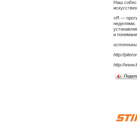
Наш собесе
искусстве
«Я — проти
неделями, 
устанавлив
и понимани
источники
http://pite
http://www.
Подел