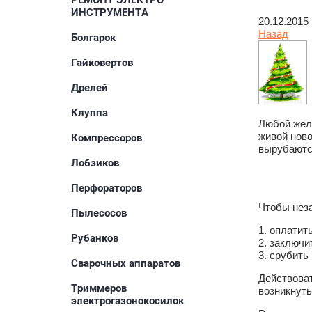
РЕМОНТ ЭЛЕКТРО
ИНСТРУМЕНТА
20.12.2015
Назад
Болгарок
Гайковертов
Дрелей
Клуппа
Любой жела
живой ново
Компрессоров
вырубаютс
Лобзиков
Перфораторов
Чтобы неза
Пылесосов
1. оплатит
Рубанков
2. заключи
3. срубить
Сварочных аппаратов
Действоват
Триммеров
возникнуть
электрогазонокосилок