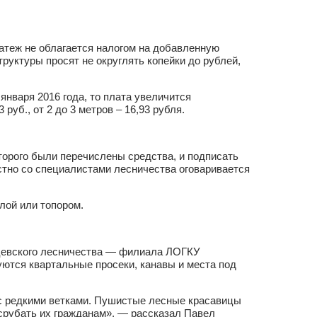
атеж не облагается налогом на добавленную
уктуры просят не округлять копейки до рублей,
нваря 2016 года, то плата увеличится
 руб., от 2 до 3 метров – 16,93 рубля.
торого были перечислены средства, и подписать
естно со специалистами лесничества оговаривается
лой или топором.
цевского лесничества — филиала ЛОГКУ
ются квартальные просеки, канавы и места под
 с редкими ветками. Пушистые лесные красавицы
 срубать их гражданам», — рассказал Павел