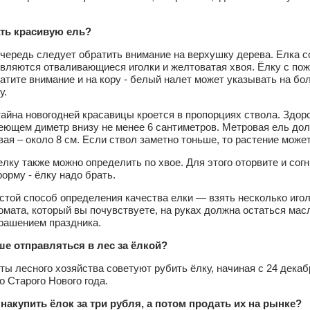
ть красивую ель?
чередь следует обратить внимание на верхушку дерева. Елка с
являются отваливающиеся иголки и желтоватая хвоя. Ёлку с п
атите внимание и на кору - белый налет может указывать на бол
у.
айна новогодней красавицы кроется в пропорциях ствола. Здоро
еющем диметр внизу не менее 6 сантиметров. Метровая ель дол
ая – около 8 см. Если ствол заметно тоньше, то растение мож
лку также можно определить по хвое. Для этого оторвите и согн
рму - ёлку надо брать.
той способ определения качества елки — взять несколько игол
омата, который вы почувствуете, на руках должна остаться масл
рашением праздника.
ше отправляться в лес за ёлкой?
ы лесного хозяйства советуют рубить ёлку, начиная с 24 декаб
о Старого Нового года.
накупить ёлок за три рубля, а потом продать их на рынке?